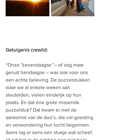
Getuigenis crewlid:
“Onze 
"
zevendaagse
"
 – of zeg maar 
gerust tiendaagse – was ook voor ons 
een echte beleving. De puzzelstukken 
waar we al enkele weken aan 
sleutelden, vielen eindelijk op hun 
plaats. En dat éne grote missende 
puzzelstuk? Dat kwam er met de 
aankomst van de duo’s, die vol goesting 
en verwondering hun tocht begonnen.
Soms lag er eens een stukje wat scheef, 
of zat het in de richting nog niet heel 