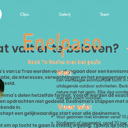
Clips
Galerij
Team
t valt er te beleven?
’s van La Trao worden voorafgegaan door een kennis
atie, de interesses, verwachtingen en het engagement 
Een vierdaagse avontuurlijke tocht i
deeld.
uitdagende outdoor activiteiten. Back
nature met het gezin. Elke dag worde
ramma’s delen hetzelfde format. Vooraf worden de exac
met een coach voorzien.
n opdrachten niet gedeeld. Deelnemers stappen met 
kende in.
schept een gelijkwaardige start voor alle deelnemers.
Voor gezinnen met kinderen vanaf 10 j
Kind(eren) of jongere(n), vanaf 
m op tocht te gaan is steeds vrijwillig. Tijdens de tocht