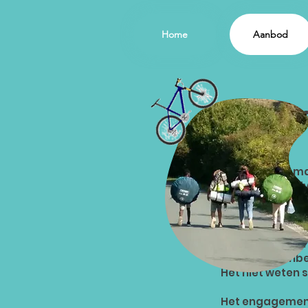
Home
Aanbod
Wa
Alle programma
waarin de motiv
gaan worden ge
Alle Trao prog
bestemmingen e
steeds het onbe
Het niet weten 
Het engagement o