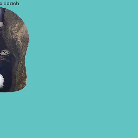
co coach.
La Trao is de
ondersteuningsmodule
van Xplo vzw