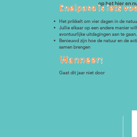
op het hier en 
Het prikkelt om vier dagen in de natuu
Jullie elkaar op een andere manier w
avontuurlijke uitdagingen aan te gaan.
Benieuwd zijn hoe de natuur en de activ
samen brengen
Gaat dit jaar niet door
Hoogstraat 98 - bus 10
8800 Roeselare
0032 51 75.53.04