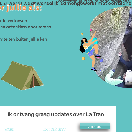
contextfigu(u)r(en) of begeleid(st)er(s)
nu. Er wordt waar wenselijk, samengewerkt met een blan
r te vertoeven
illen ontdekken door samen
iteiten buiten jullie kan
Ik ontvang graag updates over La Trao
verstuur