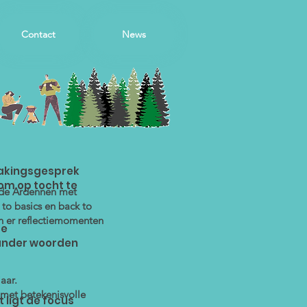
Contact
News
makingsgesprek
om op tocht te
n de Ardennen met
 to basics en back to
n er reflectiemomenten
te
ander woorden
aar.
10 jaar met betekenisvolle
 ligt de focus