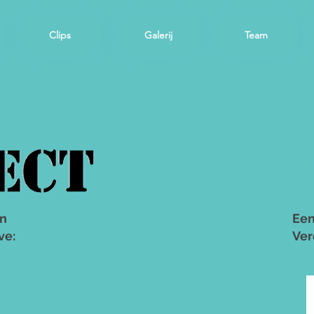
Clips
Galerij
Team
T
an
Een
ve:
Ver