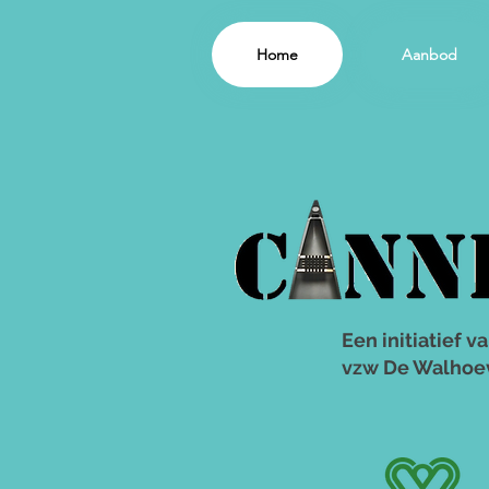
Home
Aanbod
Een initiatief v
vzw De Walhoe