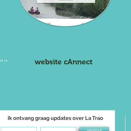
website cAnnect
an La
Ik ontvang graag updates over La Trao
verstuur