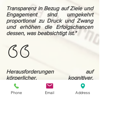
​Transparenz in Bezug auf Ziele und
Engagement sind umgekehrt
proportional zu Druck und Zwang
und erhöhen die Erfolgschancen
dessen, was beabsichtigt ist."
Herausforderungen auf
körperlicher, kognitiver,
emotionaler und
verhaltensbezogener Ebene sind
Phone
Email
Address
niemals Ziele an sich, sondern
lassen sie manchmal erleben, was
nicht gesagt werden kann oder
darf. Nachfolgende Coaching-
Gespräche bieten eine sichere
Plattform und versuchen dann, all
dies in Sprache zu erfassen. "