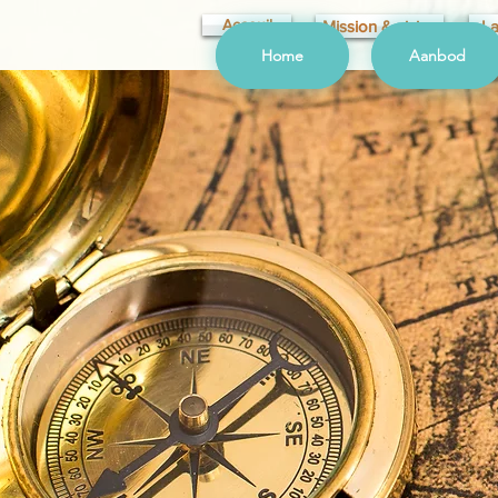
Acceuil
Mission & vision
La
Home
Aanbod