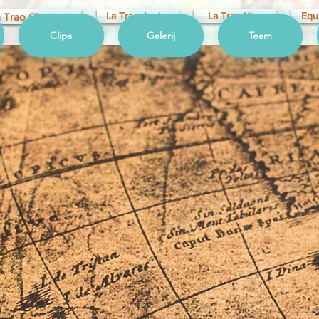
La Trao Junior
La Trao Xtra
Equ
 Trao Classique
Clips
Galerij
Team