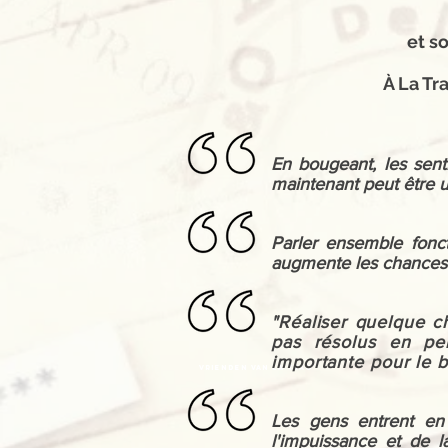
et so
À La Tr
En bougeant, les sent
maintenant peut être ut
Parler ensemble fonc
augmente les chances 
"Réaliser quelque c
pas résolus en pe
importante pour le b
vrienden van La Trao
Les gens entrent en 
l'impuissance et de 