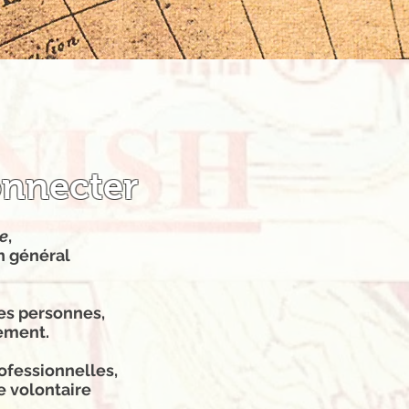
onnecter
e
,
en général
les personnes,
ement.
rofessionnelles,
se volontaire