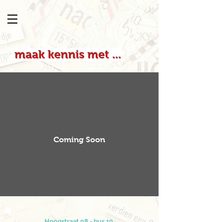
maak kennis met ...
Coming Soon
Hoogstraat 98 - bus 10