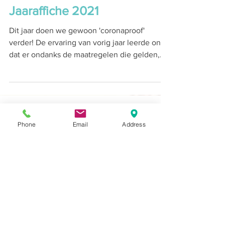
Jaaraffiche 2021
Dit jaar doen we gewoon 'coronaproof'
verder! De ervaring van vorig jaar leerde ons
dat er ondanks de maatregelen die gelden,
ook...
Phone
Email
Address
1
/
2
Word jij onze nieuwe collega?