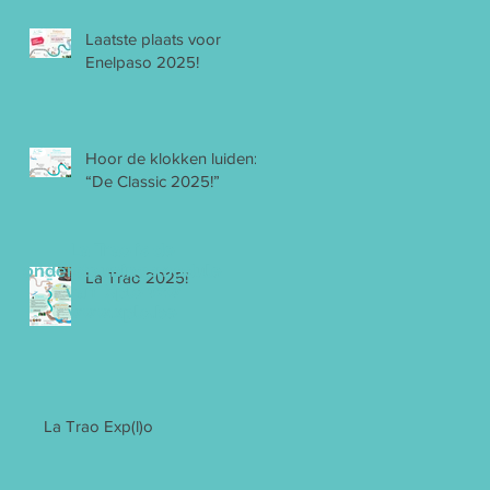
Laatste plaats voor
Enelpaso 2025!
Hoor de klokken luiden:
“De Classic 2025!”
La Trao is de
ondersteuningsmodule
La Trao 2025!
van Xplo vzw
www.xplo.be
La Trao Exp(l)o