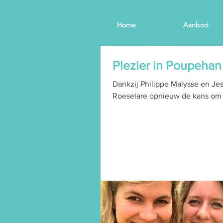
Home
Aanbod
Plezier in Poupehan
Dankzij Philippe Malysse en Je
Roeselare opnieuw de kans om e