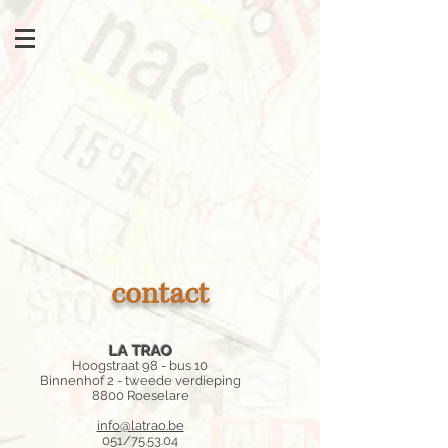
contact
LA TRAO
Hoogstraat 98 - bus 10
Binnenhof 2 - tweede verdieping
8800 Roeselare
info@latrao.be
051/75.53.04