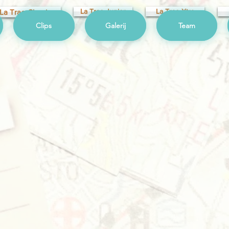
La Trao Junior
La Trao Xtra
La Trao Classic
Clips
Galerij
Team