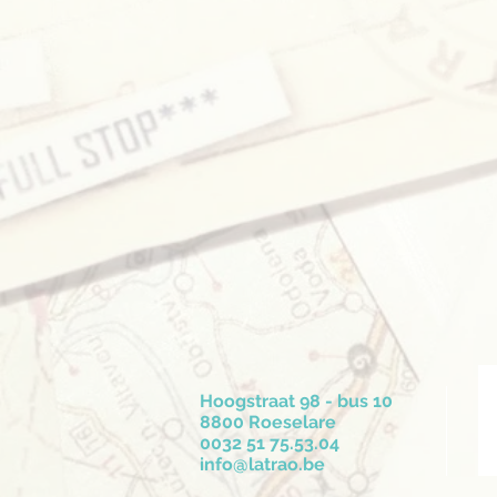
Hoogstraat 98 - bus 10
8800 Roeselare
0032 51 75.53.04
info@latrao.be