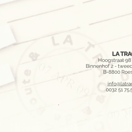
LA TR
Hoogstraat 98 
Binnenhof 2 - twee
B-8800 Roes
info@latra
0032 51 75.