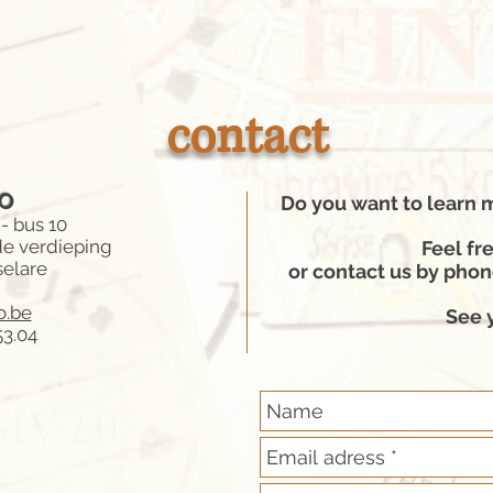
contact
AO
Do you want to learn
- bus 10
de verdieping
Feel fre
elare
or contact us by phon
o.be
See 
53.04