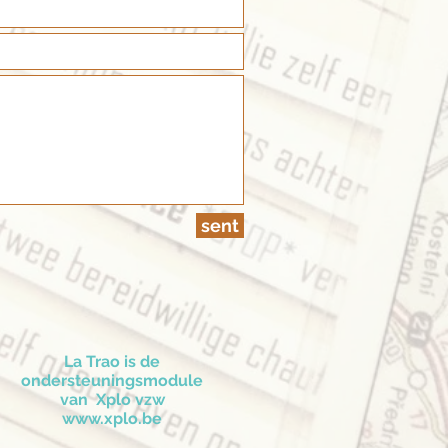
sent
La Trao is de
ondersteuningsmodule
van Xplo vzw
www.xplo.be