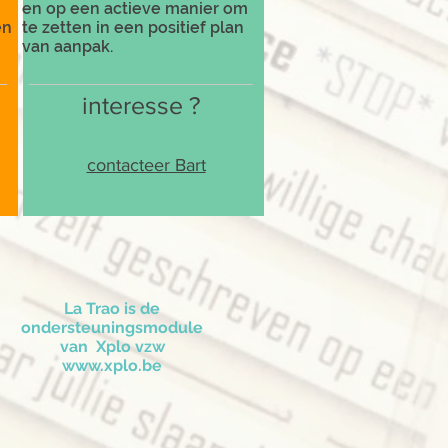
en op een actieve manier om
en
te zetten in een positief plan
van aanpak.
interesse ?
contacteer Bart
La Trao is de
ondersteuningsmodule
van Xplo vzw
www.xplo.be