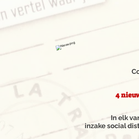
Co
4 nieu
In elk v
inzake social dis