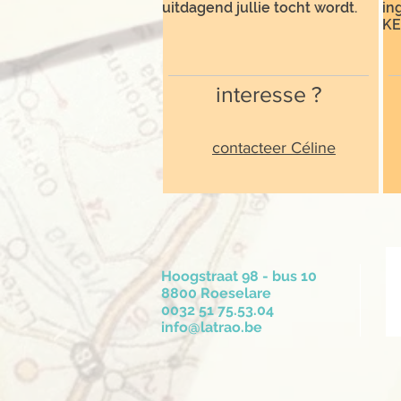
uitdagend jullie tocht wordt.
in
KE
interesse ?
contacteer Céline
Hoogstraat 98 - bus 10
8800 Roeselare
0032 51 75.53.04
info@latrao.be