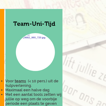
Team-Uni-Tijd
Voor
teams
(< 10 pers.) uit de
hulpverlening.
Maximaal een halve dag
Met een aantal tools zetten wij
jullie op weg om de voorbije
periode een plaats te geven