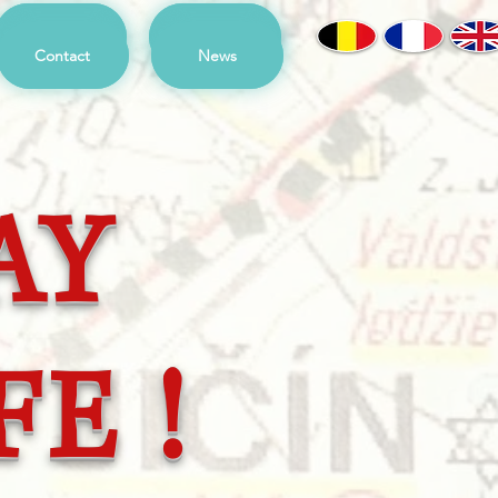
Contact
News
Contact
News
AY
FE !