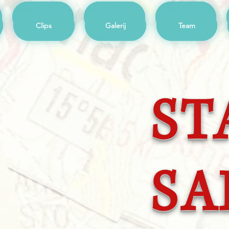
Clips
Galerij
Team
Clips
Galerij
Team
ST
SA