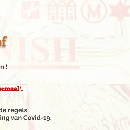
f
n !
ormaal'.
de regels
ding van Covid-19.