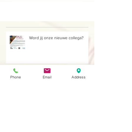
Word jij onze nieuwe collega?
Phone
Email
Address
La Trao door de ogen van... Coach
Sofie!