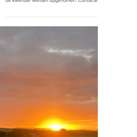
De echte Trao kenner zal meteen zien dat er
voor komend jaar een aantal wijzigingen in
de kalender werden opgenomen. Contacteer
Bart of...