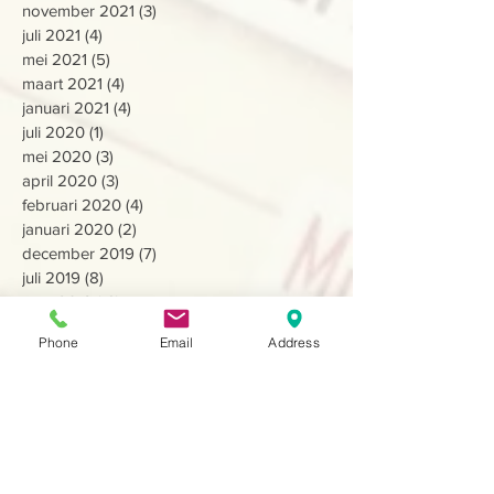
november 2021
(3)
3 posts
juli 2021
(4)
4 posts
mei 2021
(5)
5 posts
maart 2021
(4)
4 posts
januari 2021
(4)
4 posts
juli 2020
(1)
1 post
mei 2020
(3)
3 posts
april 2020
(3)
3 posts
februari 2020
(4)
4 posts
januari 2020
(2)
2 posts
december 2019
(7)
7 posts
juli 2019
(8)
8 posts
april 2019
(13)
13 posts
februari 2019
(6)
6 posts
Phone
Email
Address
december 2018
(3)
3 posts
oktober 2018
(6)
6 posts
september 2018
(2)
2 posts
augustus 2018
(5)
5 posts
juli 2018
(4)
4 posts
april 2018
(23)
23 posts