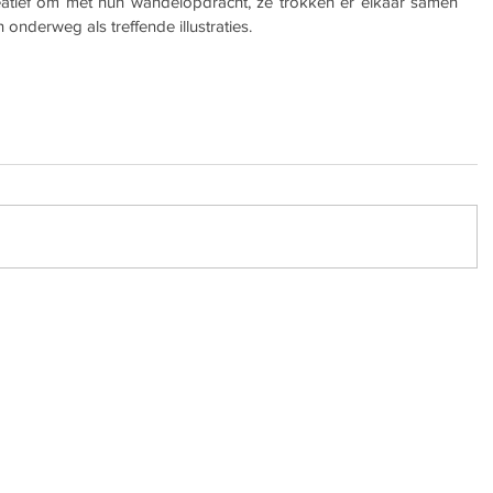
atief om met hun wandelopdracht, ze trokken er elkaar samen 
onderweg als treffende illustraties.