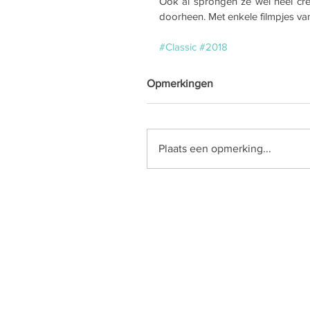
Ook al sprongen ze wel heel cre
doorheen. Met enkele filmpjes van 
#Classic
#2018
Opmerkingen
Plaats een opmerking...