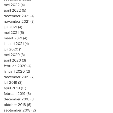
mei 2022
(4)
4 posts
april 2022
(5)
5 posts
december 2021
(4)
4 posts
november 2021
(3)
3 posts
juli 2021
(4)
4 posts
mei 2021
(5)
5 posts
maart 2021
(4)
4 posts
januari 2021
(4)
4 posts
juli 2020
(1)
1 post
mei 2020
(3)
3 posts
april 2020
(3)
3 posts
februari 2020
(4)
4 posts
januari 2020
(2)
2 posts
december 2019
(7)
7 posts
juli 2019
(8)
8 posts
april 2019
(13)
13 posts
februari 2019
(6)
6 posts
december 2018
(3)
3 posts
oktober 2018
(6)
6 posts
september 2018
(2)
2 posts