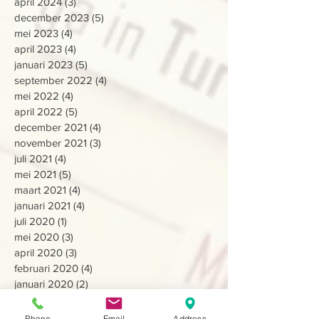
april 2024
(3)
3 posts
december 2023
(5)
5 posts
mei 2023
(4)
4 posts
april 2023
(4)
4 posts
januari 2023
(5)
5 posts
september 2022
(4)
4 posts
mei 2022
(4)
4 posts
april 2022
(5)
5 posts
december 2021
(4)
4 posts
november 2021
(3)
3 posts
juli 2021
(4)
4 posts
mei 2021
(5)
5 posts
maart 2021
(4)
4 posts
januari 2021
(4)
4 posts
juli 2020
(1)
1 post
mei 2020
(3)
3 posts
april 2020
(3)
3 posts
februari 2020
(4)
4 posts
januari 2020
(2)
2 posts
december 2019
(7)
7 posts
juli 2019
(8)
8 posts
Phone
Email
Address