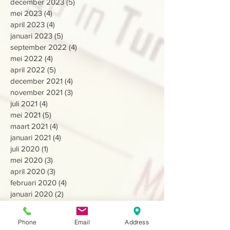
december 2023
(5)
5 posts
mei 2023
(4)
4 posts
april 2023
(4)
4 posts
januari 2023
(5)
5 posts
september 2022
(4)
4 posts
mei 2022
(4)
4 posts
april 2022
(5)
5 posts
december 2021
(4)
4 posts
november 2021
(3)
3 posts
juli 2021
(4)
4 posts
mei 2021
(5)
5 posts
maart 2021
(4)
4 posts
januari 2021
(4)
4 posts
juli 2020
(1)
1 post
mei 2020
(3)
3 posts
april 2020
(3)
3 posts
februari 2020
(4)
4 posts
januari 2020
(2)
2 posts
december 2019
(7)
7 posts
juli 2019
(8)
8 posts
Phone
Email
Address
april 2019
(13)
13 posts