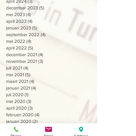
april 2024
(3)
3 posts
december 2023
(5)
5 posts
mei 2023
(4)
4 posts
april 2023
(4)
4 posts
januari 2023
(5)
5 posts
september 2022
(4)
4 posts
mei 2022
(4)
4 posts
april 2022
(5)
5 posts
december 2021
(4)
4 posts
november 2021
(3)
3 posts
juli 2021
(4)
4 posts
mei 2021
(5)
5 posts
maart 2021
(4)
4 posts
januari 2021
(4)
4 posts
juli 2020
(1)
1 post
mei 2020
(3)
3 posts
april 2020
(3)
3 posts
februari 2020
(4)
4 posts
januari 2020
(2)
2 posts
december 2019
(7)
7 posts
juli 2019
(8)
8 posts
Phone
Email
Address