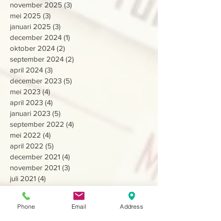
november 2025
(3)
3 posts
mei 2025
(3)
3 posts
januari 2025
(3)
3 posts
december 2024
(1)
1 post
oktober 2024
(2)
2 posts
september 2024
(2)
2 posts
april 2024
(3)
3 posts
december 2023
(5)
5 posts
mei 2023
(4)
4 posts
april 2023
(4)
4 posts
januari 2023
(5)
5 posts
september 2022
(4)
4 posts
mei 2022
(4)
4 posts
april 2022
(5)
5 posts
december 2021
(4)
4 posts
november 2021
(3)
3 posts
juli 2021
(4)
4 posts
mei 2021
(5)
5 posts
maart 2021
(4)
4 posts
Phone
Email
Address
januari 2021
(4)
4 posts