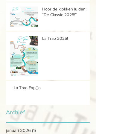
Hoor de klokken luiden:
“De Classic 2025!”
La Trao 2025!
La Trao Exp(l)o
Archief
januari 2026
(1)
1 post