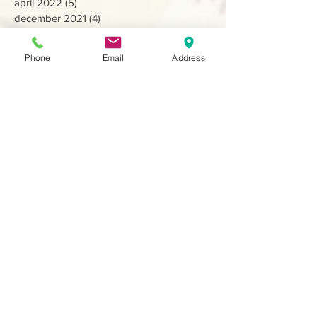
april 2022
(5)
5 posts
december 2021
(4)
4 posts
november 2021
(3)
3 posts
juli 2021
(4)
4 posts
Phone
Email
Address
mei 2021
(5)
5 posts
maart 2021
(4)
4 posts
januari 2021
(4)
4 posts
juli 2020
(1)
1 post
mei 2020
(3)
3 posts
april 2020
(3)
3 posts
februari 2020
(4)
4 posts
januari 2020
(2)
2 posts
december 2019
(7)
7 posts
juli 2019
(8)
8 posts
april 2019
(13)
13 posts
februari 2019
(6)
6 posts
december 2018
(3)
3 posts
oktober 2018
(6)
6 posts
september 2018
(2)
2 posts
augustus 2018
(5)
5 posts
juli 2018
(4)
4 posts