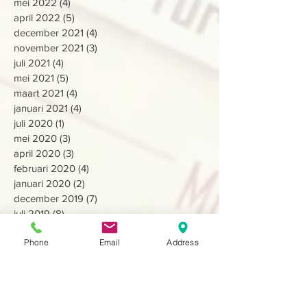
mei 2022
(4)
4 posts
april 2022
(5)
5 posts
december 2021
(4)
4 posts
november 2021
(3)
3 posts
juli 2021
(4)
4 posts
mei 2021
(5)
5 posts
maart 2021
(4)
4 posts
januari 2021
(4)
4 posts
juli 2020
(1)
1 post
mei 2020
(3)
3 posts
april 2020
(3)
3 posts
februari 2020
(4)
4 posts
januari 2020
(2)
2 posts
december 2019
(7)
7 posts
juli 2019
(8)
8 posts
april 2019
(13)
13 posts
Phone
Email
Address
februari 2019
(6)
6 posts
december 2018
(3)
3 posts
oktober 2018
(6)
6 posts
september 2018
(2)
2 posts
augustus 2018
(5)
5 posts