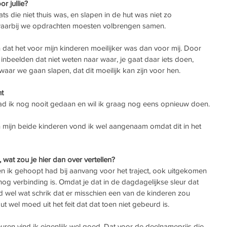
r jullie? 
ts die niet thuis was, en slapen in de hut was niet zo 
waarbij we opdrachten moesten volbrengen samen. 
dat het voor mijn kinderen moeilijker was dan voor mij. Door 
inbeelden dat niet weten naar waar, je gaat daar iets doen, 
waar we gaan slapen, dat dit moeilijk kan zijn voor hen. 
nt
 had ik nog nooit gedaan en wil ik graag nog eens opnieuw doen.
n mijn beide kinderen vond ik wel aangenaam omdat dit in het 
, wat zou je hier dan over vertellen? 
een ik gehoopt had bij aanvang voor het traject, ook uitgekomen 
 nog verbinding is. Omdat je dat in de dagdagelijkse sleur dat 
d wel wat schrik dat er misschien een van de kinderen zou 
 wel moed uit het feit dat dat toen niet gebeurd is. 
ren vind ik eigenlijk wel goed. Dat voor de deelnameprijs die 