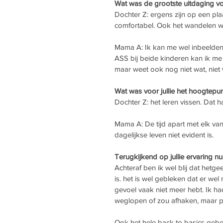
Wat was de grootste uitdaging voo
Dochter Z: ergens zijn op een plaa
comfortabel. Ook het wandelen 
Mama A: Ik kan me wel inbeelden 
ASS bij beide kinderen kan ik me 
maar weet ook nog niet wat, niet 
Wat was voor jullie het hoogtepu
Dochter Z: het leren vissen. Dat
Mama A: De tijd apart met elk va
dagelijkse leven niet evident is. 
Terugkijkend op jullie ervaring nu
Achteraf ben ik wel blij dat hetg
is. het is wel gebleken dat er wel
gevoel vaak niet meer hebt. Ik ha
weglopen of zou afhaken, maar put
Ook het hele back to basics gebeu