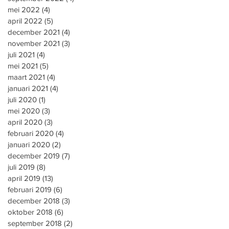
mei 2022
(4)
4 posts
april 2022
(5)
5 posts
december 2021
(4)
4 posts
november 2021
(3)
3 posts
juli 2021
(4)
4 posts
mei 2021
(5)
5 posts
maart 2021
(4)
4 posts
januari 2021
(4)
4 posts
juli 2020
(1)
1 post
mei 2020
(3)
3 posts
april 2020
(3)
3 posts
februari 2020
(4)
4 posts
januari 2020
(2)
2 posts
december 2019
(7)
7 posts
juli 2019
(8)
8 posts
april 2019
(13)
13 posts
februari 2019
(6)
6 posts
december 2018
(3)
3 posts
oktober 2018
(6)
6 posts
september 2018
(2)
2 posts