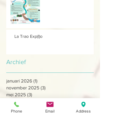
La Trao Exp(l)o
Archief
januari 2026
(1)
1 post
november 2025
(3)
3 posts
mei 2025
(3)
3 posts
januari 2025
(3)
3 posts
december 2024
(1)
1 post
Phone
Email
Address
oktober 2024
(2)
2 posts
september 2024
(2)
2 posts
april 2024
(3)
3 posts
december 2023
(5)
5 posts