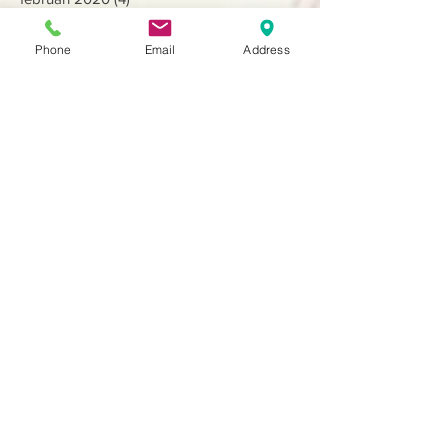
januari 2020
(2)
2 posts
december 2019
(7)
7 posts
Phone
Email
Address
juli 2019
(8)
8 posts
april 2019
(13)
13 posts
februari 2019
(6)
6 posts
december 2018
(3)
3 posts
oktober 2018
(6)
6 posts
september 2018
(2)
2 posts
augustus 2018
(5)
5 posts
juli 2018
(4)
4 posts
april 2018
(23)
23 posts
januari 2018
(3)
3 posts
december 2017
(1)
1 post
november 2017
(3)
3 posts
oktober 2017
(4)
4 posts
september 2017
(3)
3 posts
Zoeken op tags
2019
2020
werking