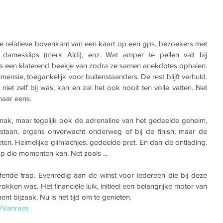
de relatieve bovenkant van een kaart op een gps, bezoekers met 
damesslips (merk Aldi), enz. Wat amper te peilen valt bij 
ls een klaterend beekje van zodra ze samen anekdotes ophalen. 
mensie, toegankelijk voor buitenstaanders. De rest blijft verhuld. 
niet zelf bij was, kan en zal het ook nooit ten volle vatten. Net 
maar eens.
mak, maar tegelijk ook de adrenaline van het gedeelde geheim, 
r staan, ergens onverwacht onderweg of bij de finish, maar de 
en. Heimelijke glimlachjes, gedeelde pret. En dan de ontlading. 
p die momenten kan. Net zoals ...
ffende trap. Evenredig aan de winst voor iedereen die bij deze 
kken was. Het financiële luik, initieel een belangrijke motor van 
oment bijzaak. Nu is het tijd om te genieten.
#Vanraes