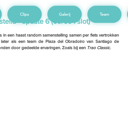
Clips
Galerij
Team
ella - update 6 (09/09 : slot)
 in een haast random samenstelling samen per fiets vertrokken 
n later als een team de Plaza del Obradoiro van Santiago de 
onden door gedeelde ervaringen. Zoals bij een 
Trao Classic
.