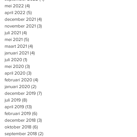
mei 2022
(4)
4 posts
april 2022
(5)
5 posts
december 2021
(4)
4 posts
november 2021
(3)
3 posts
juli 2021
(4)
4 posts
mei 2021
(5)
5 posts
maart 2021
(4)
4 posts
januari 2021
(4)
4 posts
juli 2020
(1)
1 post
mei 2020
(3)
3 posts
april 2020
(3)
3 posts
februari 2020
(4)
4 posts
januari 2020
(2)
2 posts
december 2019
(7)
7 posts
juli 2019
(8)
8 posts
april 2019
(13)
13 posts
februari 2019
(6)
6 posts
december 2018
(3)
3 posts
oktober 2018
(6)
6 posts
september 2018
(2)
2 posts