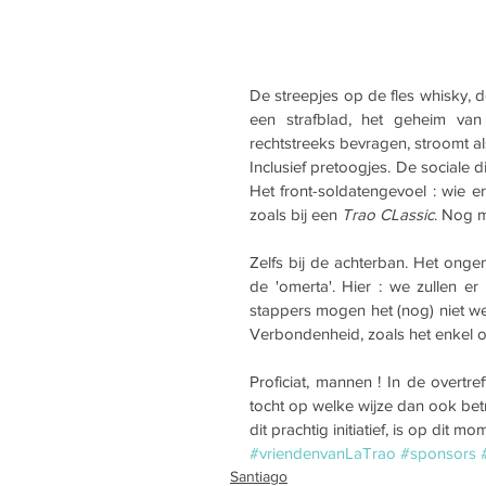
De streepjes op de fles whisky, 
een strafblad, het geheim van 
rechtstreeks bevragen, stroomt a
Inclusief pretoogjes. De sociale di
Het front-soldatengevoel : wie er 
zoals bij een 
Trao CLassic
. Nog 
Zelfs bij de achterban. Het onge
de 'omerta'. Hier : we zullen e
stappers mogen het (nog) niet wet
Verbondenheid, zoals het enkel o
Proficiat, mannen ! In de overtre
tocht op welke wijze dan ook betro
dit prachtig initiatief, is op dit m
#vriendenvanLaTrao
#sponsors
Santiago